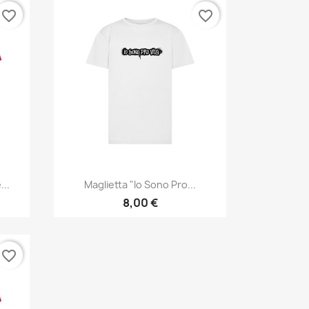
favorite_border
favorite_border
Anteprima

..
Maglietta "Io Sono Pro...
8,00 €
favorite_border