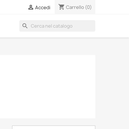
shopping_cart

Carrello
(0)
Accedi
search