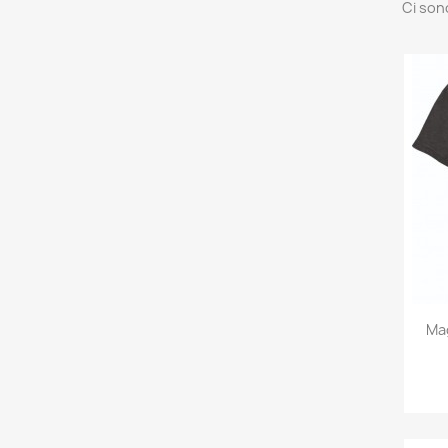
Ci son
Mag