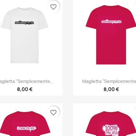
favorite_border
Anteprima
Anteprima


aglietta "Semplicemente...
Maglietta "Semplicemente.
8,00 €
8,00 €
favorite_border