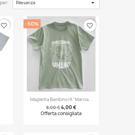

per:
Rilevanza
-50%
favorite_border
favorite_border
Anteprima

Maglietta Bambino/a "Marcia...
4,00 €
8,00 €
Offerta consigliata