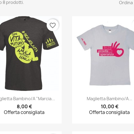
o 8 prodotti.
Ordina 
favorite_border
Anteprima
Anteprima


lietta Bambino/a "Marcia...
Maglietta Bambino/a...
8,00 €
10,00 €
Offerta consigliata
Offerta consigliata