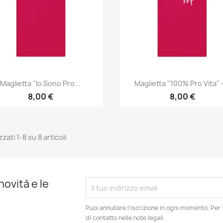
Anteprima
Anteprima


Maglietta "Io Sono Pro...
Maglietta "100% Pro Vita" -
8,00 €
8,00 €
zzati 1-8 su 8 articoli
novità e le
Puoi annullare l'iscrizione in ogni momento. Per 
di contatto nelle note legali.