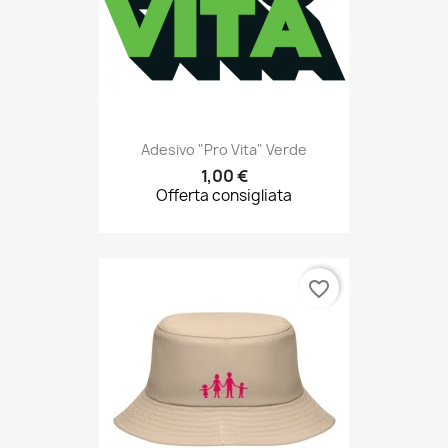
Adesivo "Pro Vita" Verde
1,00 €
Offerta consigliata
favorite_border