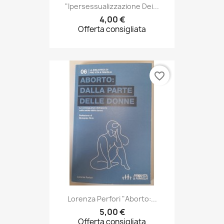
favorite_border
Lorenza Perfori "Aborto:...
5,00 €
Offerta consigliata