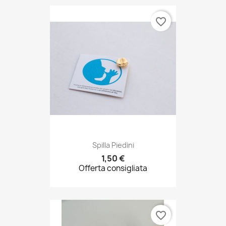
Spilla Piedini
1,50 €
Offerta consigliata
favorite_border