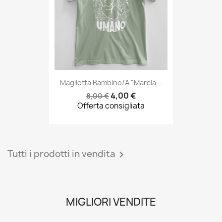
Maglietta Bambino/a "Marcia...
4,00 €
8,00 €
Offerta consigliata
Tutti i prodotti in vendita

MIGLIORI VENDITE
favorite_border