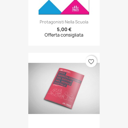
5,00 €
Offerta consigliata
favorite_border
"Ipersessualizzazione Dei...
4,00 €
Offerta consigliata