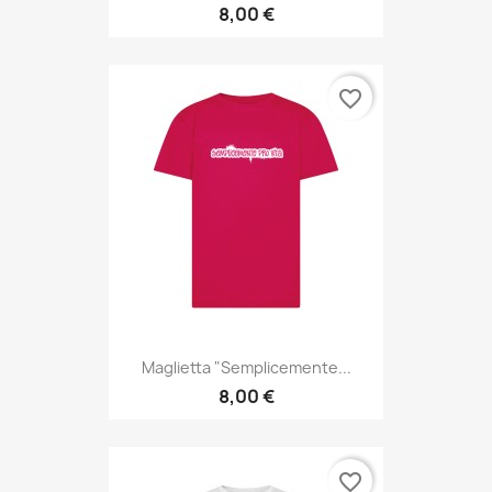
favorite_border
Maglietta "Semplicemente...
8,00 €
favorite_border