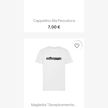
Cappellino Alla Pescatora
7,00 €
favorite_border
Maglietta "Semplicemente...
8,00 €