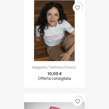
Maglietta "Definisci Donna"
10,00 €
Offerta consigliata
favorite_border