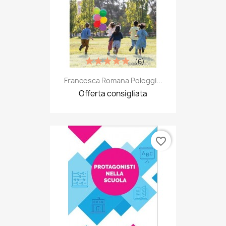
(6)
Francesca Romana Poleggi...
Offerta consigliata
favorite_border
Protagonisti Nella Scuola