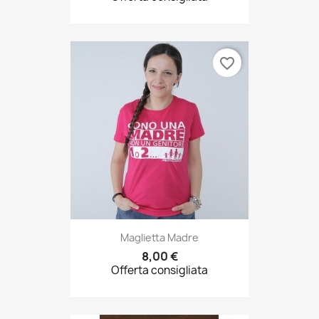
favorite_border
Maglietta Madre
8,00 €
Offerta consigliata
favorite_border